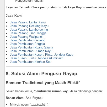
Pengecekan fondasi
Layanan Terbaik:
?
Jasa pembuatan rumah kayu Kayou.me
?menawarka
Jasa Kami
Jasa Pasang Lantai Kayu
Jasa Pasang Decking Kayu
Jasa Pasang Lambersering
Jasa Pasang Trap Tangga
Jasa Pasang Wallpanel
Jasa Pembuatan Gazebo
Jasa Pembuatan Pergola
Jasa Pembuatan Ruang Sauna
Jasa Pembuatan Rumah Kayu
Jasa Pembuatan Kusen, Pintu, Jendela Kayu
Jasa Kusen, Pintu, Jendela Aluminium
Jasa Pembuatan Kitchen Set
8. Solusi Alami Pengusir Rayap
Ramuan Tradisional yang Masih Efektif
Selain bahan kimia,?
pembuatan rumah kayu
?bisa dilindungi dengan:
Bahan Alami Anti Rayap:
Minyak neem (azadirachtin)