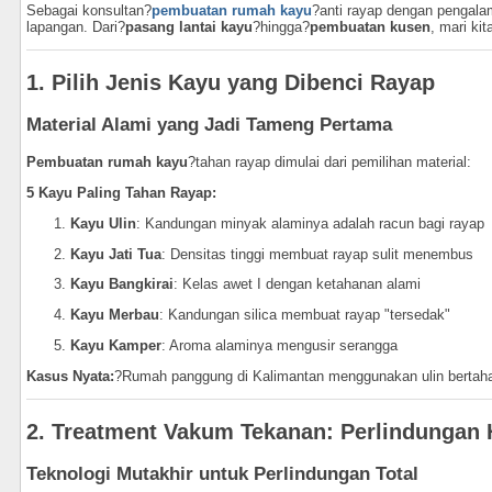
Sebagai konsultan?
pembuatan rumah kayu
?anti rayap dengan pengal
lapangan. Dari?
pasang lantai kayu
?hingga?
pembuatan kusen
, mari ki
1. Pilih Jenis Kayu yang Dibenci Rayap
Material Alami yang Jadi Tameng Pertama
Pembuatan rumah kayu
?tahan rayap dimulai dari pemilihan material:
5 Kayu Paling Tahan Rayap:
Kayu Ulin
: Kandungan minyak alaminya adalah racun bagi rayap
Kayu Jati Tua
: Densitas tinggi membuat rayap sulit menembus
Kayu Bangkirai
: Kelas awet I dengan ketahanan alami
Kayu Merbau
: Kandungan silica membuat rayap "tersedak"
Kayu Kamper
: Aroma alaminya mengusir serangga
Kasus Nyata:
?Rumah panggung di Kalimantan menggunakan ulin bertahan
2. Treatment Vakum Tekanan: Perlindungan H
Teknologi Mutakhir untuk Perlindungan Total