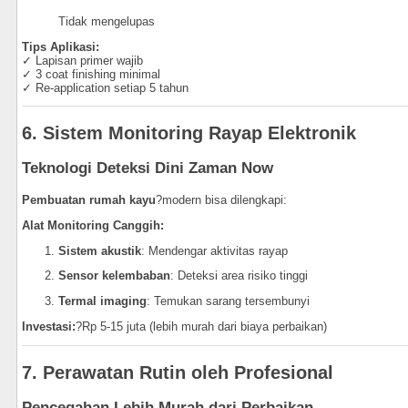
Tidak mengelupas
Tips Aplikasi:
✓ Lapisan primer wajib
✓ 3 coat finishing minimal
✓ Re-application setiap 5 tahun
6. Sistem Monitoring Rayap Elektronik
Teknologi Deteksi Dini Zaman Now
Pembuatan rumah kayu
?modern bisa dilengkapi:
Alat Monitoring Canggih:
Sistem akustik
: Mendengar aktivitas rayap
Sensor kelembaban
: Deteksi area risiko tinggi
Termal imaging
: Temukan sarang tersembunyi
Investasi:
?Rp 5-15 juta (lebih murah dari biaya perbaikan)
7. Perawatan Rutin oleh Profesional
Pencegahan Lebih Murah dari Perbaikan