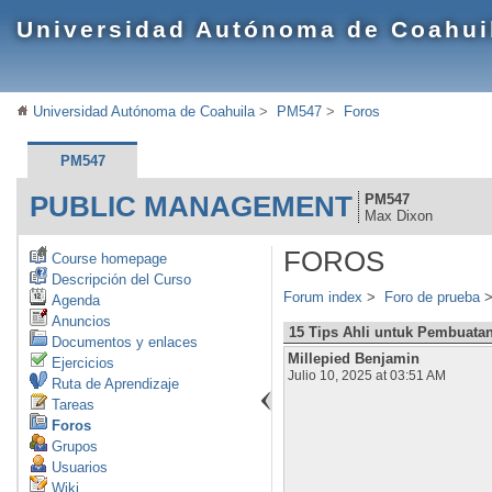
Universidad Autónoma de Coahui
Universidad Autónoma de Coahuila
>
PM547
>
Foros
PM547
PUBLIC MANAGEMENT
PM547
Max Dixon
FOROS
Course homepage
Descripción del Curso
Forum index
>
Foro de prueba
Agenda
Anuncios
15 Tips Ahli untuk Pembuata
Documentos y enlaces
Millepied Benjamin
Ejercicios
Julio 10, 2025 at 03:51 AM
Ruta de Aprendizaje
Tareas
Foros
Grupos
Usuarios
Wiki