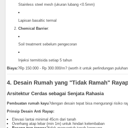
Stainless steel mesh (ukuran lubang <0.5mm)
Lapisan basaltic termal
Chemical Barrier
:
Soil treatment sebelum pengecoran
Injeksi termitisida setiap 5 tahun
Biaya:
?Rp 150.000 - Rp 300.000/m? (worth it untuk perlindungan puluhan
4. Desain Rumah yang "Tidak Ramah" Raya
Arsitektur Cerdas sebagai Senjata Rahasia
Pembuatan rumah kayu
?dengan desain tepat bisa mengurangi risiko ra
Prinsip Desain Anti Rayap:
Elevasi lantai minimal 45cm dari tanah
Overhang atap lebar (min 1m) untuk hindari kelembaban
Pasang trap tangga
?tidak menyentuh tanah langsung