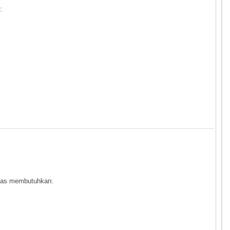
:
das membutuhkan: