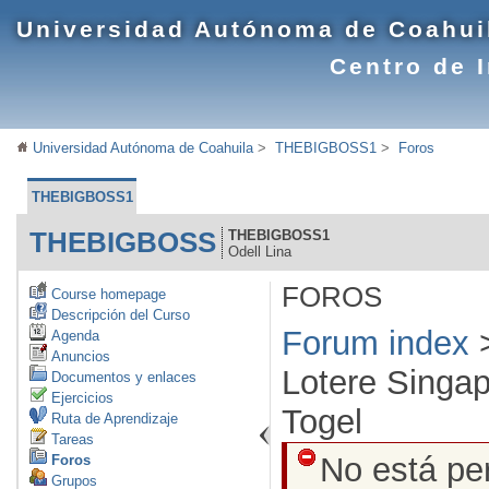
Universidad Autónoma de Coahui
Centro de 
Universidad Autónoma de Coahuila
>
THEBIGBOSS1
>
Foros
THEBIGBOSS1
THEBIGBOSS
THEBIGBOSS1
Odell Lina
FOROS
Course homepage
Descripción del Curso
Forum index
Agenda
Anuncios
Lotere Singa
Documentos y enlaces
Ejercicios
Togel
Ruta de Aprendizaje
Tareas
No está pe
Foros
Grupos