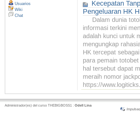
Kecepatan Tanp
Usuarios
Wiki
Pengeluaran HK Ha
Chat
Dalam dunia tot
informasi terkini m
adalah kunci untuk me
mengungkap rahasia
HK tercepat sebagai
para pemain totobe
hal tersebut dapat 
meraih nomor jackpo
https://www.logitick
Administrador(es) del curso THEBIGBOSS1 :
Odell Lina
Impulsa