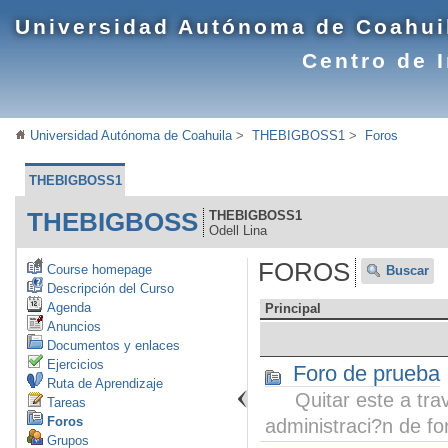
Universidad Autónoma de Coahui
Centro de 
Universidad Autónoma de Coahuila
>
THEBIGBOSS1
>
Foros
THEBIGBOSS1
THEBIGBOSS
THEBIGBOSS1
Odell Lina
FOROS
Course homepage
Buscar
Descripción del Curso
Agenda
Principal
Anuncios
Documentos y enlaces
Ejercicios
Foro de prueba
Ruta de Aprendizaje
Quitar este a tra
Tareas
Foros
administraci?n de fo
Grupos